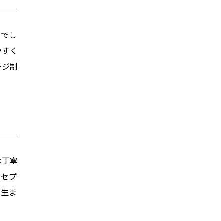
けでし
やすく
ージ制
は丁寧
ンセプ
が生ま