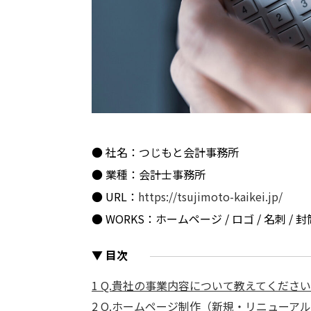
● 社名：
つじもと会計事務所
● 業種：
会計士事務所
● URL：
https://tsujimoto-kaikei.jp/
● WORKS：
ホームページ / ロゴ / 名刺 / 
▼ 目次
1
Q.貴社の事業内容について教えてくださ
2
Q.ホームページ制作（新規・リニューア