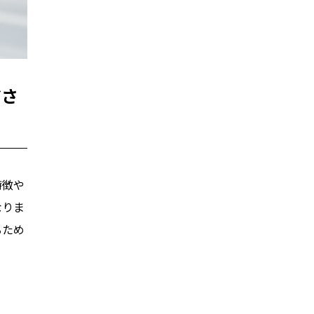
ださ
特徴や
なりま
るため
。