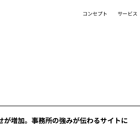
GRAPHICS
コンセプト
サービス
ランディングページ制作
安心のお約束
会社概要
ECサイト制作
制作の流れ
取引一覧
グラフィックデザイン
広告代理店の皆様へ
せが増加。事務所の強みが伝わるサイトに