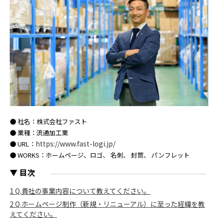
● 社名：株式会社ファスト
● 業種：流通加工業
https://www.fast-logi.jp/
● URL：
● WORKS：ホームページ、ロゴ、 名刺、 封筒、 パンフレット
▼ 目次
1
Q.貴社の事業内容について教えてください。
2
Q.ホームページ制作（新規・リニューアル）に至った経緯を教
えてください。