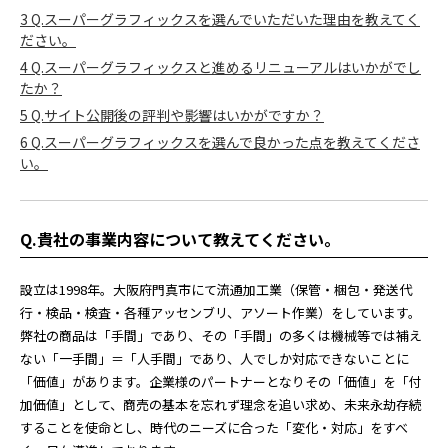
3
Q.スーパーグラフィックスを選んでいただいた理由を教えてく
ださい。
4
Q.スーパーグラフィックスと進めるリニューアルはいかがでし
たか？
5
Q.サイト公開後の評判や影響はいかがですか？
6
Q.スーパーグラフィックスを選んで良かった点を教えてくださ
い。
Q.貴社の事業内容について教えてください。
設立は1998年。大阪府門真市にて流通加工業（保管・梱包・発送代
行・検品・検査・各種アッセンブリ、アソート作業）をしています。
弊社の商品は「手間」であり、その「手間」の多くは機械等では補え
ない「一手間」＝「人手間」であり、人でしか対応できないことに
「価値」があります。企業様のパートナーとなりその「価値」を「付
加価値」として、商売の基本を忘れず理念を追い求め、未来永劫存続
することを使命とし、時代のニーズに合った「変化・対応」をすべ